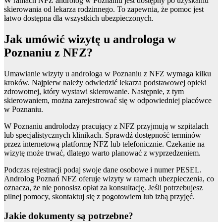
W ramach NFZ androlog w Poznaniu jest dostępny po uzyskaniu
skierowania od lekarza rodzinnego. To zapewnia, że pomoc jest
łatwo dostępna dla wszystkich ubezpieczonych.
Jak umówić wizytę u androloga w
Poznaniu z NFZ?
Umawianie wizyty u androloga w Poznaniu z NFZ wymaga kilku
kroków. Najpierw należy odwiedzić lekarza podstawowej opieki
zdrowotnej, który wystawi skierowanie. Następnie, z tym
skierowaniem, można zarejestrować się w odpowiedniej placówce
w Poznaniu.
W Poznaniu androlodzy pracujący z NFZ przyjmują w szpitalach
lub specjalistycznych klinikach. Sprawdź dostępność terminów
przez internetową platformę NFZ lub telefonicznie. Czekanie na
wizytę może trwać, dlatego warto planować z wyprzedzeniem.
Podczas rejestracji podaj swoje dane osobowe i numer PESEL.
Androlog Poznań NFZ oferuje wizyty w ramach ubezpieczenia, co
oznacza, że nie ponosisz opłat za konsultację. Jeśli potrzebujesz
pilnej pomocy, skontaktuj się z pogotowiem lub izbą przyjęć.
Jakie dokumenty są potrzebne?