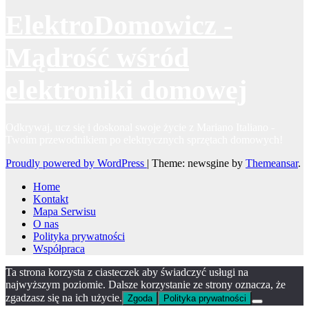
ElektroDomowicz -
Mądrość wśród
elektroniki domowej
Odkrywaj, ucz się i doskonal swoje życie z Mariano Italiano -
Twoim przewodnikiem po elektrycznych sprzętach domowych!
Proudly powered by WordPress
|
Theme: newsgine by
Themeansar
.
Home
Kontakt
Mapa Serwisu
O nas
Polityka prywatności
Współpraca
Ta strona korzysta z ciasteczek aby świadczyć usługi na
najwyższym poziomie. Dalsze korzystanie ze strony oznacza, że
zgadzasz się na ich użycie.
Zgoda
Polityka prywatności