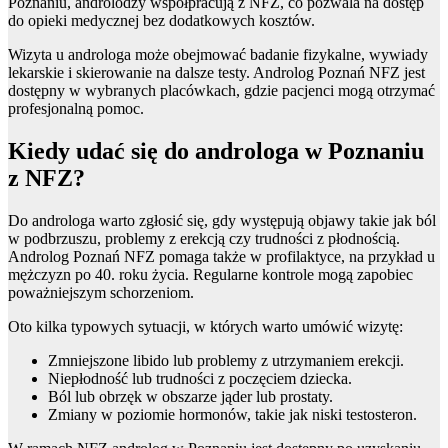
Poznaniu, androlodzy współpracują z NFZ, co pozwala na dostęp
do opieki medycznej bez dodatkowych kosztów.
Wizyta u androloga może obejmować badanie fizykalne, wywiady
lekarskie i skierowanie na dalsze testy. Androlog Poznań NFZ jest
dostępny w wybranych placówkach, gdzie pacjenci mogą otrzymać
profesjonalną pomoc.
Kiedy udać się do androloga w Poznaniu
z NFZ?
Do androloga warto zgłosić się, gdy występują objawy takie jak ból
w podbrzuszu, problemy z erekcją czy trudności z płodnością.
Androlog Poznań NFZ pomaga także w profilaktyce, na przykład u
mężczyzn po 40. roku życia. Regularne kontrole mogą zapobiec
poważniejszym schorzeniom.
Oto kilka typowych sytuacji, w których warto umówić wizytę:
Zmniejszone libido lub problemy z utrzymaniem erekcji.
Niepłodność lub trudności z poczęciem dziecka.
Ból lub obrzęk w obszarze jąder lub prostaty.
Zmiany w poziomie hormonów, takie jak niski testosteron.