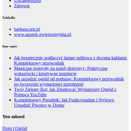
Uncategorized
Zdrowie
Zakładki
barbara.org.pl
www.azorek-zwierzomyjnia.pl
Inne wpisy
Jak bezpiecznie podłączyć lampę sufitową z dwoma kablami:
Kompleksowy przewodnik
Magiczne pomysły na pokój dziecięcy: Praktyczne
wskazówki i kreatywne inspiracje
Jak urządzić ogród od podstaw: Kompleksowy przewodnik
po tworzeniu wymarzonej przestrzeni
Twój Zielony Raj: Jak Zbudować Wymarzony Ogród z
Pomocą YouTube
Kompleksowy Poradnik: Jak Funkcjonalnie i Stylowo
Urządzić Piwnicę w Domu
You missed
Dom i Ogród