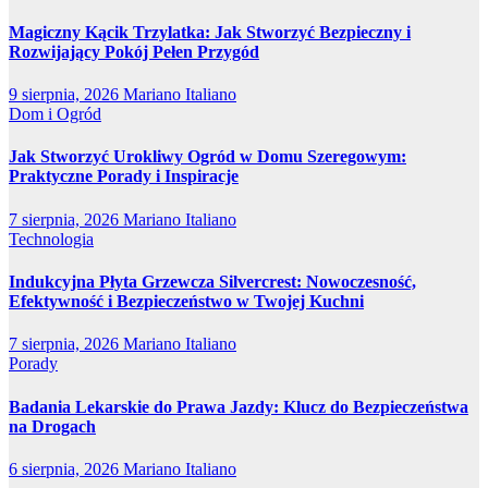
Magiczny Kącik Trzylatka: Jak Stworzyć Bezpieczny i
Rozwijający Pokój Pełen Przygód
9 sierpnia, 2026
Mariano Italiano
Dom i Ogród
Jak Stworzyć Urokliwy Ogród w Domu Szeregowym:
Praktyczne Porady i Inspiracje
7 sierpnia, 2026
Mariano Italiano
Technologia
Indukcyjna Płyta Grzewcza Silvercrest: Nowoczesność,
Efektywność i Bezpieczeństwo w Twojej Kuchni
7 sierpnia, 2026
Mariano Italiano
Porady
Badania Lekarskie do Prawa Jazdy: Klucz do Bezpieczeństwa
na Drogach
6 sierpnia, 2026
Mariano Italiano