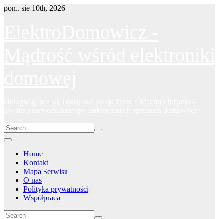
Skip
pon.. sie 10th, 2026
to
content
ElektroDomowicz -
Mądrość wśród elektroniki
domowej
Odkrywaj, ucz się i doskonal swoje życie z Mariano Italiano -
Twoim przewodnikiem po elektrycznych sprzętach domowych!
Home
Kontakt
Mapa Serwisu
O nas
Polityka prywatności
Współpraca