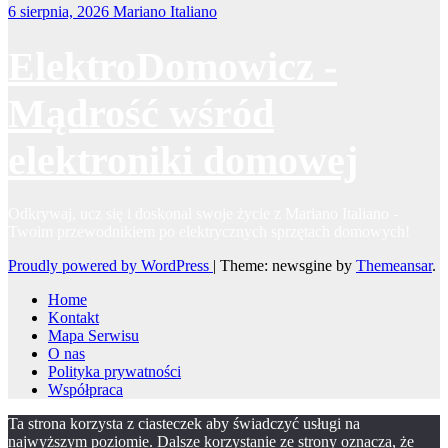
6 sierpnia, 2026
Mariano Italiano
ElektroDomowicz -
Mądrość wśród
elektroniki domowej
Odkrywaj, ucz się i doskonal swoje życie z Mariano Italiano -
Twoim przewodnikiem po elektrycznych sprzętach domowych!
Proudly powered by WordPress
|
Theme: newsgine by
Themeansar
.
Home
Kontakt
Mapa Serwisu
O nas
Polityka prywatności
Współpraca
Ta strona korzysta z ciasteczek aby świadczyć usługi na
najwyższym poziomie. Dalsze korzystanie ze strony oznacza, że