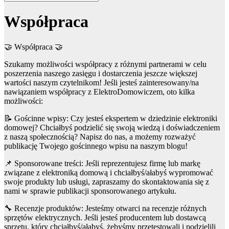
Współpraca
🤝 Współpraca 🤝
Szukamy możliwości współpracy z różnymi partnerami w celu
poszerzenia naszego zasięgu i dostarczenia jeszcze większej
wartości naszym czytelnikom! Jeśli jesteś zainteresowany/na
nawiązaniem współpracy z ElektroDomowiczem, oto kilka
możliwości:
📝 Gościnne wpisy: Czy jesteś ekspertem w dziedzinie elektroniki
domowej? Chciałbyś podzielić się swoją wiedzą i doświadczeniem
z naszą społecznością? Napisz do nas, a możemy rozważyć
publikację Twojego gościnnego wpisu na naszym blogu!
📌 Sponsorowane treści: Jeśli reprezentujesz firmę lub markę
związane z elektroniką domową i chciałbyś/ałabyś wypromować
swoje produkty lub usługi, zapraszamy do skontaktowania się z
nami w sprawie publikacji sponsorowanego artykułu.
🔧 Recenzje produktów: Jesteśmy otwarci na recenzje różnych
sprzętów elektrycznych. Jeśli jesteś producentem lub dostawcą
sprzętu, który chciałbyś/ałabyś, żebyśmy przetestowali i podzielili