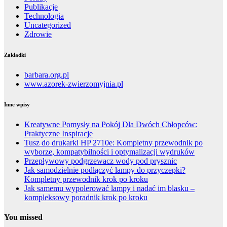
Publikacje
Technologia
Uncategorized
Zdrowie
Zakładki
barbara.org.pl
www.azorek-zwierzomyjnia.pl
Inne wpisy
Kreatywne Pomysły na Pokój Dla Dwóch Chłopców:
Praktyczne Inspiracje
Tusz do drukarki HP 2710e: Kompletny przewodnik po
wyborze, kompatybilności i optymalizacji wydruków
Przepływowy podgrzewacz wody pod prysznic
Jak samodzielnie podłączyć lampy do przyczepki?
Kompletny przewodnik krok po kroku
Jak samemu wypolerować lampy i nadać im blasku –
kompleksowy poradnik krok po kroku
You missed