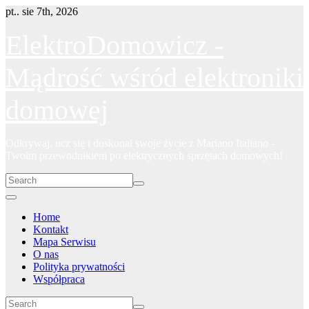
Skip
pt.. sie 7th, 2026
to
content
ElektroDomowicz -
Mądrość wśród elektroniki
domowej
Odkrywaj, ucz się i doskonal swoje życie z Mariano Italiano -
Twoim przewodnikiem po elektrycznych sprzętach domowych!
Home
Kontakt
Mapa Serwisu
O nas
Polityka prywatności
Współpraca